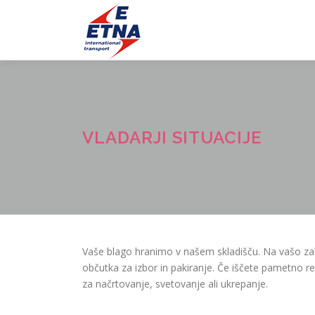
Preskoči
na
vsebino
VLADARJI SITUACIJE
Vaše blago hranimo v našem skladišču. Na vašo zaht
občutka za izbor in pakiranje. Če iščete pametno reš
za načrtovanje, s