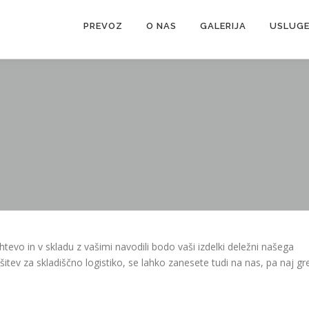
PREVOZ
O NAS
GALERIJA
USLUG
evo in v skladu z vašimi navodili bodo vaši izdelki deležni našega
itev za skladiščno logistiko, se lahko zanesete tudi na nas, pa naj gr
vetovanje ali ukrepanje