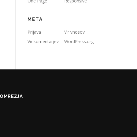
One Page
Responsive
META
Prijava
Vir vnosov
Vir komentarjev
WordPress.org
 OMREŽJA